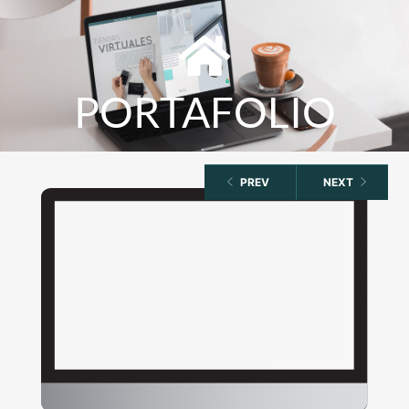
PORTAFOLIO
PREV
NEXT
Windows 11
update Julio-
Agosto 2025
podría estar
dañando SSDs: lo
que necesitas
saber
VER