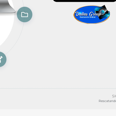
S
Rescatand